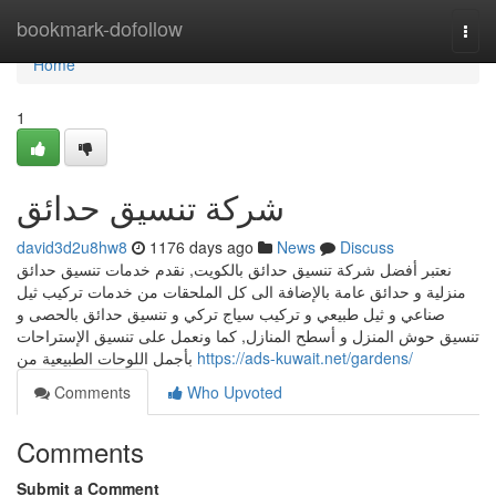
Home
bookmark-dofollow
Togg
navi
Home
1
شركة تنسيق حدائق
david3d2u8hw8
1176 days ago
News
Discuss
نعتبر أفضل شركة تنسيق حدائق بالكويت, نقدم خدمات تنسيق حدائق
منزلية و حدائق عامة بالإضافة الى كل الملحقات من خدمات تركيب ثيل
صناعي و ثيل طبيعي و تركيب سياج تركي و تنسيق حدائق بالحصى و
تنسيق حوش المنزل و أسطح المنازل, كما ونعمل على تنسيق الإستراحات
بأجمل اللوحات الطبيعية من
https://ads-kuwait.net/gardens/
Comments
Who Upvoted
Comments
Submit a Comment