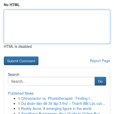
No HTML
HTML is disabled
Report Page
Search
Go
Published News
1
Chiropractor vs. Physiotherapist : Finding t...
1
Dự đoán dàn đề 36 lặp 3 thứ – Thánh Bắt Lộc cực...
1
Reddy Anna: A emerging figure in the world
1
Amplifying Businesses: Your Guide to Online Buz...