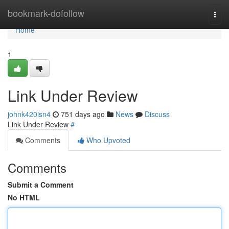
Home
bookmark-dofollow
Togg
navi
Home
1
Link Under Review
johnk420isn4
751 days ago
News
Discuss
Link Under Review
#
Comments
Who Upvoted
Comments
Submit a Comment
No HTML