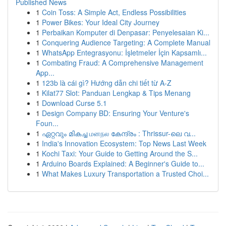
Published News
1
Coin Toss: A Simple Act, Endless Possibilities
1
Power Bikes: Your Ideal City Journey
1
Perbaikan Komputer di Denpasar: Penyelesaian Ki...
1
Conquering Audience Targeting: A Complete Manual
1
WhatsApp Entegrasyonu: İşletmeler İçin Kapsamlı...
1
Combating Fraud: A Comprehensive Management
App...
1
123b là cái gì? Hướng dẫn chi tiết từ A-Z
1
Kilat77 Slot: Panduan Lengkap & Tips Menang
1
Download Curse 5.1
1
Design Company BD: Ensuring Your Venture's
Foun...
1
ഏറ്റവും മികച്ച மனநல കേന്ദ്രം : Thrissur-ലെ വ...
1
India's Innovation Ecosystem: Top News Last Week
1
Kochi Taxi: Your Guide to Getting Around the S...
1
Arduino Boards Explained: A Beginner's Guide to...
1
What Makes Luxury Transportation a Trusted Choi...