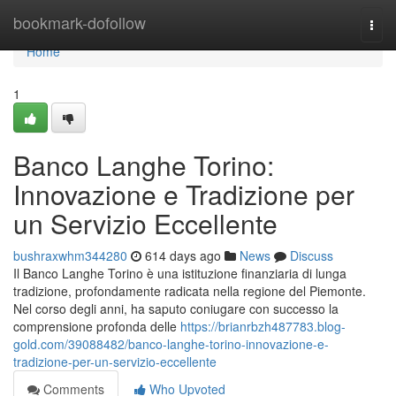
Home
bookmark-dofollow
Togg
navi
Home
1
Banco Langhe Torino:
Innovazione e Tradizione per
un Servizio Eccellente
bushraxwhm344280
614 days ago
News
Discuss
Il Banco Langhe Torino è una istituzione finanziaria di lunga
tradizione, profondamente radicata nella regione del Piemonte.
Nel corso degli anni, ha saputo coniugare con successo la
comprensione profonda delle
https://brianrbzh487783.blog-
gold.com/39088482/banco-langhe-torino-innovazione-e-
tradizione-per-un-servizio-eccellente
Comments
Who Upvoted