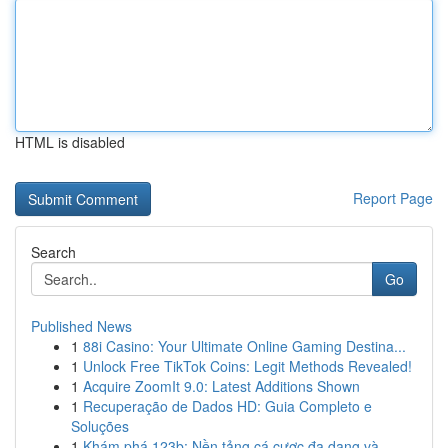
HTML is disabled
Report Page
Search
Go
Published News
1
88i Casino: Your Ultimate Online Gaming Destina...
1
Unlock Free TikTok Coins: Legit Methods Revealed!
1
Acquire ZoomIt 9.0: Latest Additions Shown
1
Recuperação de Dados HD: Guia Completo e
Soluções
1
Khám phá 123b: Nền tảng cá cược đa dạng và