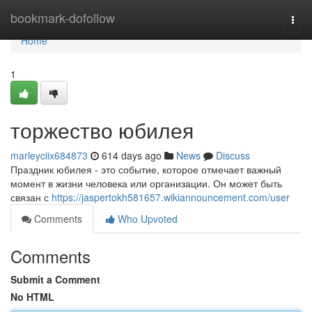
Home
bookmark-dofollow
Togg
navi
Home
1
торжество юбилея
marleyciix684873
614 days ago
News
Discuss
Праздник юбилея - это событие, которое отмечает важный
момент в жизни человека или организации. Он может быть
связан с
https://jaspertokh581657.wikiannouncement.com/user
Comments
Who Upvoted
Comments
Submit a Comment
No HTML