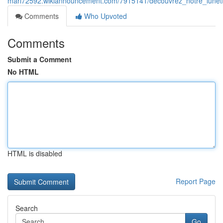
mari72592.wikiannouncement.com/7915141/découvrez_notre_lunett
Comments
Who Upvoted
Comments
Submit a Comment
No HTML
HTML is disabled
Report Page
Search
Go