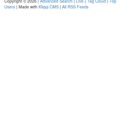
Copyright © 2026 |
Advanced Search
|
Live
|
Tag Cloud
|
Top
Users
| Made with
Kliqqi CMS
|
All RSS Feeds