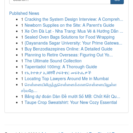
Published News
1
Cracking the System Design Interview: A Compreh...
1
Newborn Supplies on the Site: A Parent's Guide
1
Xe Om Đà Lạt - Nha Trang: Mua Vé & Hướng Dẫn ...
1
Sealed Oven Bags Solutions for Food Wrapping
1
{Dayananda Sagar University: Your Prime Gatewa...
1
Buy Benzodiazepines Online: A Detailed Guide
1
Planning to Retire Overseas: Figuring Out Yo...
1
The Ultimate Sound Collection
1
Tapentadol 100mg: A Thorough Guide
1
የኢትዮጵያ ኢआरपी ሶፍትዌር መፍትሔዎች
1
Locating Top Lawyers Around Me in Mumbai
1
சென்னையிலிருந்துசென்னைக்கானசென்னையிலுள்ள
சர்வதே...
1
Bảng dự đoán Dàn Đề mười Số MB: Chốt Kết Qu...
1
Taupe Crop Sweatshirt: Your New Cozy Essential