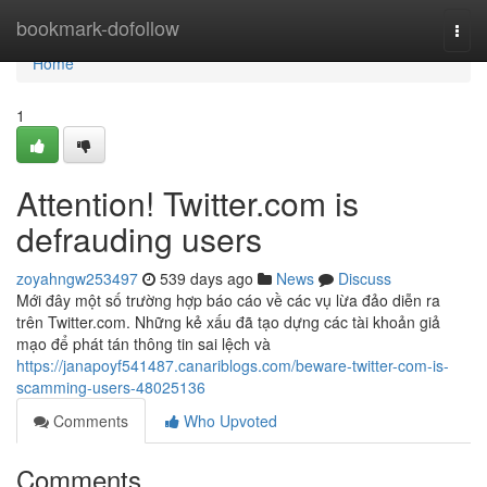
Home
bookmark-dofollow
Togg
navi
Home
1
Attention! Twitter.com is
defrauding users
zoyahngw253497
539 days ago
News
Discuss
Mới đây một số trường hợp báo cáo về các vụ lừa đảo diễn ra
trên Twitter.com. Những kẻ xấu đã tạo dựng các tài khoản giả
mạo để phát tán thông tin sai lệch và
https://janapoyf541487.canariblogs.com/beware-twitter-com-is-
scamming-users-48025136
Comments
Who Upvoted
Comments