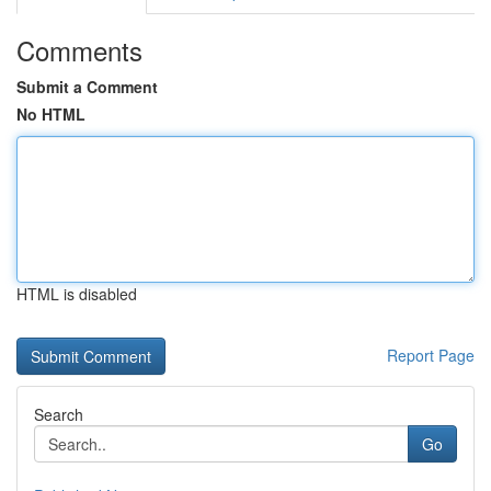
Comments
Submit a Comment
No HTML
HTML is disabled
Report Page
Search
Go