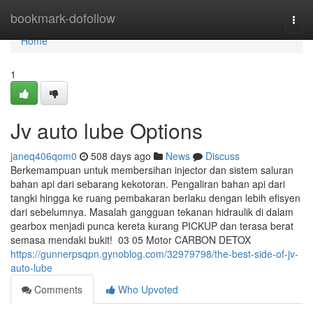
Home
bookmark-dofollow
Togg
navi
Home
1
Jv auto lube Options
janeq406qom0
508 days ago
News
Discuss
Berkemampuan untuk membersihan injector dan sistem saluran
bahan api dari sebarang kekotoran. Pengaliran bahan api dari
tangki hingga ke ruang pembakaran berlaku dengan lebih efisyen
dari sebelumnya. Masalah gangguan tekanan hidraulik di dalam
gearbox menjadi punca kereta kurang PICKUP dan terasa berat
semasa mendaki bukit! 03 05 Motor CARBON DETOX
https://gunnerpsqpn.gynoblog.com/32979798/the-best-side-of-jv-
auto-lube
Comments
Who Upvoted