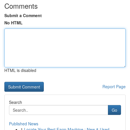
Comments
Submit a Comment
No HTML
HTML is disabled
Report Page
Search
Go
Published News
1
Locate Your Best Farm Machine : New & Used...