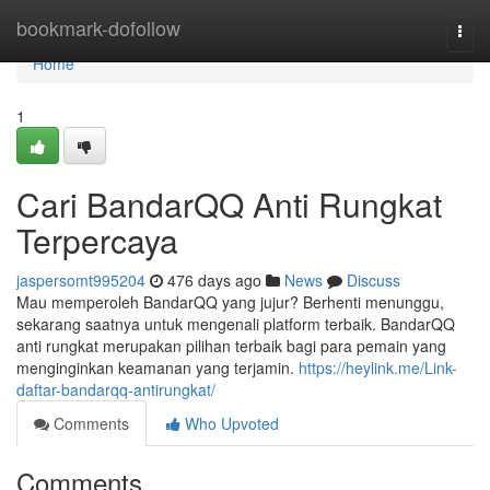
Home
bookmark-dofollow
Togg
navi
Home
1
Cari BandarQQ Anti Rungkat
Terpercaya
jaspersomt995204
476 days ago
News
Discuss
Mau memperoleh BandarQQ yang jujur? Berhenti menunggu,
sekarang saatnya untuk mengenali platform terbaik. BandarQQ
anti rungkat merupakan pilihan terbaik bagi para pemain yang
menginginkan keamanan yang terjamin.
https://heylink.me/Link-
daftar-bandarqq-antirungkat/
Comments
Who Upvoted
Comments