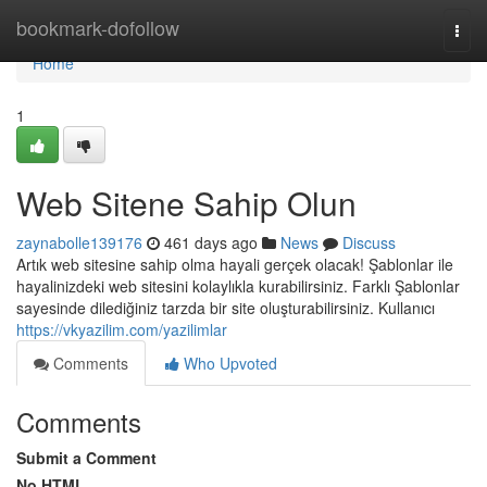
Home
bookmark-dofollow
Togg
navi
Home
1
Web Sitene Sahip Olun
zaynabolle139176
461 days ago
News
Discuss
Artık web sitesine sahip olma hayali gerçek olacak! Şablonlar ile
hayalinizdeki web sitesini kolaylıkla kurabilirsiniz. Farklı Şablonlar
sayesinde dilediğiniz tarzda bir site oluşturabilirsiniz. Kullanıcı
https://vkyazilim.com/yazilimlar
Comments
Who Upvoted
Comments
Submit a Comment
No HTML