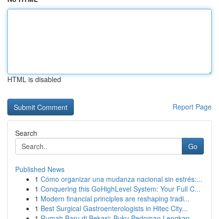
HTML is disabled
Report Page
Search
Go
Published News
1
Cómo organizar una mudanza nacional sin estrés:...
1
Conquering this GoHighLevel System: Your Full C...
1
Modern financial principles are reshaping tradi...
1
Best Surgical Gastroenterologists in Hitec City...
1
Rumah Baru di Bekasi: Buku Pedoman Lengkap