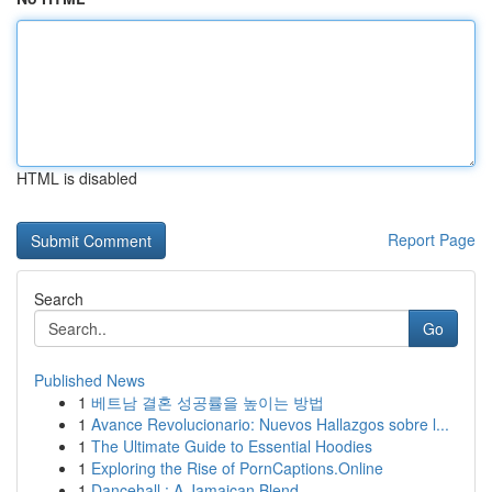
HTML is disabled
Report Page
Search
Go
Published News
1
베트남 결혼 성공률을 높이는 방법
1
Avance Revolucionario: Nuevos Hallazgos sobre l...
1
The Ultimate Guide to Essential Hoodies
1
Exploring the Rise of PornCaptions.Online
1
Dancehall : A Jamaican Blend