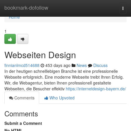
Home
bookmark-dofollow
Togg
navi
Home
1
Webseiten Design
finnianlmcd514688
453 days ago
News
Discuss
In der heutigen schnelllebigen Branche ist eine professionelle
Webseite erfolgreich. Eine moderne Webseite treibt Ihren Erfolg.
Wir, die Webagentur, bieten Ihnen professionell gestaltete
Webseiten, die Besucher effektiv
https://internetdesign-bayern.de/
Comments
Who Upvoted
Comments
Submit a Comment
No HTML