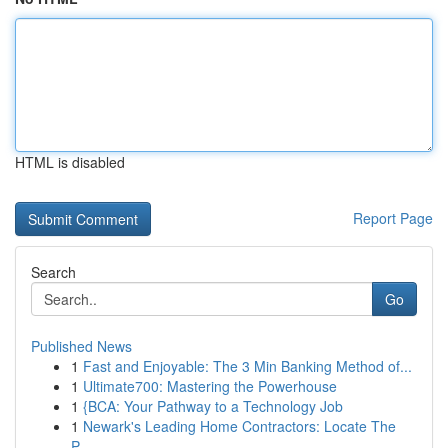
HTML is disabled
Report Page
Search
Go
Published News
1
Fast and Enjoyable: The 3 Min Banking Method of...
1
Ultimate700: Mastering the Powerhouse
1
{BCA: Your Pathway to a Technology Job
1
Newark's Leading Home Contractors: Locate The
P...