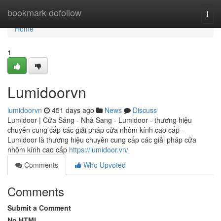
Home
bookmark-dofollow
Togg
navi
Home
1
Lumidoorvn
lumidoorvn
451 days ago
News
Discuss
Lumidoor | Cửa Sáng - Nhà Sang - Lumidoor - thương hiệu
chuyên cung cấp các giải pháp cửa nhôm kính cao cấp -
Lumidoor là thương hiệu chuyên cung cấp các giải pháp cửa
nhôm kính cao cấp
https://lumidoor.vn/
Comments
Who Upvoted
Comments
Submit a Comment
No HTML