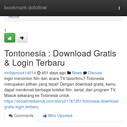
Home
bookmark-dofollow
Togg
navi
Home
1
Tontonesia : Download Gratis
& Login Terbaru
mollypnco414014
451 days ago
News
Discuss
Ingin menonton film dan acara TV favoritmu? Totonesia
merupakan pilihan yang tepat! Dengan download gratis, kamu
dapat menikmati berbagai koleksi film, serial, dan program TV.
Masuk sekarang ke Totonesia untuk
https://socialmediainuk.com/story21787251/totonesia-download-
gratis-login-terbaru
Comments
Who Upvoted