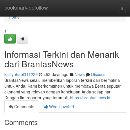
Home
bookmark-dofollow
Togg
navi
Home
1
Informasi Terkini dan Menarik
dari BrantasNews
kaitlynhabl311229
452 days ago
News
Discuss
BrantasNews selalu memberikan laporan terkini dan bermakna
untuk Anda. Kami berkomitmen untuk membawa Berita seputar
ekonomi yang relevan dengan kehidupan Anda setiap hari.
Dengan tim reporter yang terampil,
https://brantasnews.id
Comments
Who Upvoted
Comments