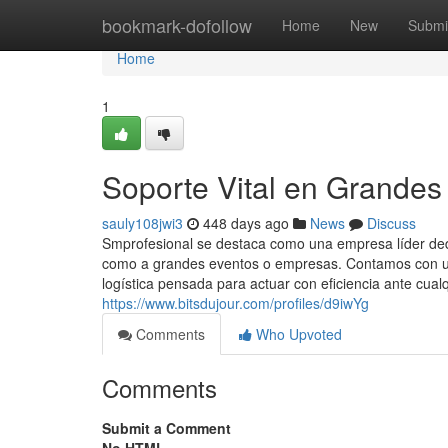
Home
bookmark-dofollow
Home
New
Submi
Home
1
Soporte Vital en Grandes
sauly108jwi3
448 days ago
News
Discuss
Smprofesional se destaca como una empresa líder dedic
como a grandes eventos o empresas. Contamos con un
logística pensada para actuar con eficiencia ante cualq
https://www.bitsdujour.com/profiles/d9iwYg
Comments
Who Upvoted
Comments
Submit a Comment