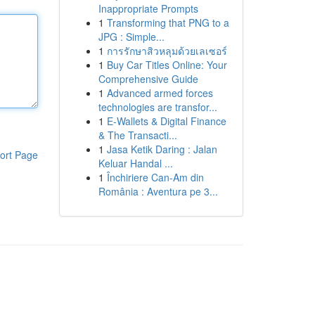
Inappropriate Prompts
1
Transforming that PNG to a
JPG : Simple...
1
การรักษาสิวหลุมด้วยเลเซอร์
1
Buy Car Titles Online: Your
Comprehensive Guide
1
Advanced armed forces
technologies are transfor...
1
E-Wallets & Digital Finance
& The Transacti...
1
Jasa Ketik Daring : Jalan
ort Page
Keluar Handal ...
1
Închiriere Can-Am din
România : Aventura pe 3...