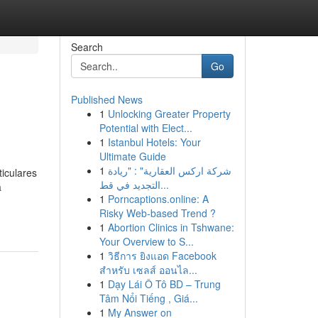
Search
Go
Published News
1
Unlocking Greater Property
Potential with Elect...
1
Istanbul Hotels: Your
Ultimate Guide
1
شركة اركس العقارية" : "ريادة
iculares
التجديد في قط...
a
1
Porncaptions.online: A
Risky Web-based Trend ?
1
Abortion Clinics in Tshwane:
Your Overview to S...
1
วิธีการ ยิงแอด Facebook
สำหรับ เซลส์ ออนไล...
1
Dạy Lái Ô Tô BD – Trung
Tâm Nổi Tiếng , Giá...
1
My Answer on