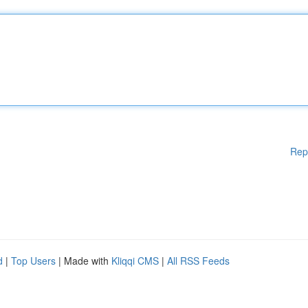
Rep
d
|
Top Users
| Made with
Kliqqi CMS
|
All RSS Feeds