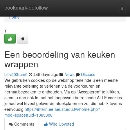
Home
bookmark-dofollow
Togg
navi
Home
1
Een beoordeling van keuken
wrappen
billv503rcm0
445 days ago
News
Discuss
We gebruiken cookies op de webshop teneinde u een meeste
relevante oefening te verlenen via de voorkeuren en
herhaalbezoeken te onthouden. Via op "Accepteren" te klikken,
stemt u dan ook in met het toepassen betreffende ALLE cookies.
je had wel teveel geleverde afdekplaten en zo, die heb ik tevens
eenvoudig
https://intern.ee.aeust.edu.tw/home.php?
mod=space&uid=1063308
Comments
Who Upvoted