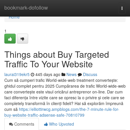
Home
bookmark-dofollow
Togg
navi
Home
1
Things about Buy Targeted
Traffic To Your Website
laurai319ekr5
445 days ago
News
Discuss
Cum să cumperi trafic World-wide-web treatment convertește:
ghidul complet pentru 2025 Cumpărarea de trafic World-wide-web
care convertește este visul oricărui antreprenor on-line. Dar cum
faci diferența între vizite care se opresc la o privire și cele care se
completely transformă în clienți fideli? Hai să explorăm împreună
cum să
https://elliottirwcg.ampblogs.com/the-7-minute-rule-for-
buy-website-traffic-adsense-safe-70810799
Comments
Who Upvoted