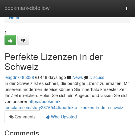
Home
bookmark-dofollow
Togg
navi
Home
1
Perfekte Lizenzen in der
Schweiz
leagdnk485088
446 days ago
News
Discuss
In der Schweiz ist es schnell, die benötigte Lizenz zu erhalten. Mit
unserem modernen Service können Sie innerhalb kürzester Zeit
Ihr Ziel erreichen. Holen Sie sich ein Angebot und lassen Sie sich
von unserer
https://bookmark-
template.com/story23765445/perfekte-lizenzen-in-der-schweiz
Comments
Who Upvoted
Comments