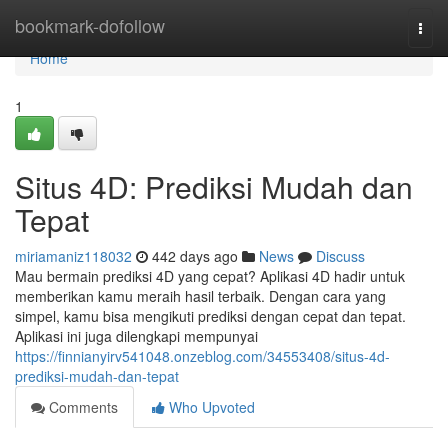
Home
bookmark-dofollow
Togg
navi
Home
1
Situs 4D: Prediksi Mudah dan
Tepat
miriamaniz118032
442 days ago
News
Discuss
Mau bermain prediksi 4D yang cepat? Aplikasi 4D hadir untuk
memberikan kamu meraih hasil terbaik. Dengan cara yang
simpel, kamu bisa mengikuti prediksi dengan cepat dan tepat.
Aplikasi ini juga dilengkapi mempunyai
https://finnianyirv541048.onzeblog.com/34553408/situs-4d-
prediksi-mudah-dan-tepat
Comments
Who Upvoted