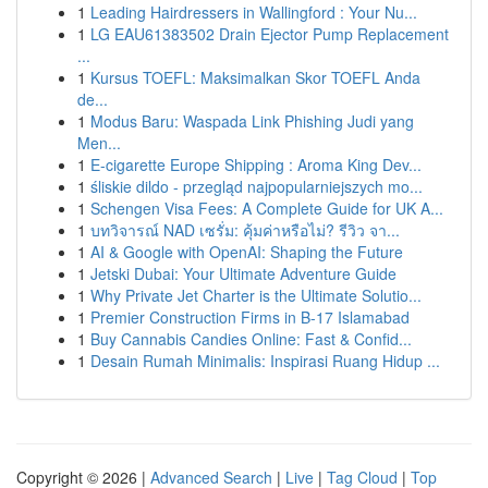
1
Leading Hairdressers in Wallingford : Your Nu...
1
LG EAU61383502 Drain Ejector Pump Replacement
...
1
Kursus TOEFL: Maksimalkan Skor TOEFL Anda
de...
1
Modus Baru: Waspada Link Phishing Judi yang
Men...
1
E-cigarette Europe Shipping : Aroma King Dev...
1
śliskie dildo - przegląd najpopularniejszych mo...
1
Schengen Visa Fees: A Complete Guide for UK A...
1
บทวิจารณ์ NAD เซรั่ม: คุ้มค่าหรือไม่? รีวิว จา...
1
AI & Google with OpenAI: Shaping the Future
1
Jetski Dubai: Your Ultimate Adventure Guide
1
Why Private Jet Charter is the Ultimate Solutio...
1
Premier Construction Firms in B-17 Islamabad
1
Buy Cannabis Candies Online: Fast & Confid...
1
Desain Rumah Minimalis: Inspirasi Ruang Hidup ...
Copyright © 2026 |
Advanced Search
|
Live
|
Tag Cloud
|
Top