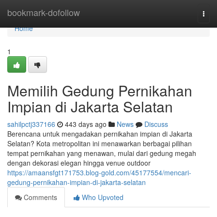
Home
bookmark-dofollow
Togg
navi
Home
1
Memilih Gedung Pernikahan
Impian di Jakarta Selatan
sahilpctj337166
443 days ago
News
Discuss
Berencana untuk mengadakan pernikahan impian di Jakarta
Selatan? Kota metropolitan ini menawarkan berbagai pilihan
tempat pernikahan yang menawan, mulai dari gedung megah
dengan dekorasi elegan hingga venue outdoor
https://amaansfgt171753.blog-gold.com/45177554/mencari-
gedung-pernikahan-impian-di-jakarta-selatan
Comments
Who Upvoted