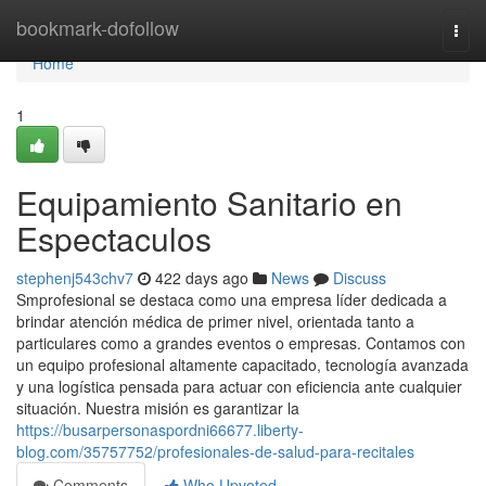
Home
bookmark-dofollow
Togg
navi
Home
1
Equipamiento Sanitario en
Espectaculos
stephenj543chv7
422 days ago
News
Discuss
Smprofesional se destaca como una empresa líder dedicada a
brindar atención médica de primer nivel, orientada tanto a
particulares como a grandes eventos o empresas. Contamos con
un equipo profesional altamente capacitado, tecnología avanzada
y una logística pensada para actuar con eficiencia ante cualquier
situación. Nuestra misión es garantizar la
https://busarpersonaspordni66677.liberty-
blog.com/35757752/profesionales-de-salud-para-recitales
Comments
Who Upvoted