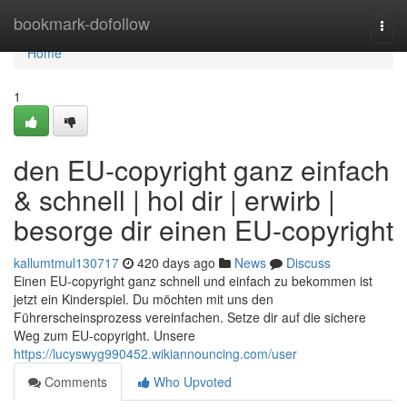
Home
bookmark-dofollow
Togg
navi
Home
1
den EU-copyright ganz einfach
& schnell | hol dir | erwirb |
besorge dir einen EU-copyright
kallumtmul130717
420 days ago
News
Discuss
Einen EU-copyright ganz schnell und einfach zu bekommen ist
jetzt ein Kinderspiel. Du möchten mit uns den
Führerscheinsprozess vereinfachen. Setze dir auf die sichere
Weg zum EU-copyright. Unsere
https://lucyswyg990452.wikiannouncing.com/user
Comments
Who Upvoted