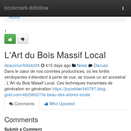
Home
bookmark-dofollow
Togg
navi
Home
1
L'Art du Bois Massif Local
deaconurrb924205
415 days ago
News
Discuss
Dans le cœur de nos contrées productrices, où les forêts
verdoyantes s’étendent à perte de vue, se trouve un art ancestral
: L'Art du Bois Massif Local. Ces techniques transmises de
génération en génération
https://joyceblwr340787.blog-
gold.com/46256027/le-beau-des-arbres-locale
Comments
Who Upvoted
Comments
Submit a Comment