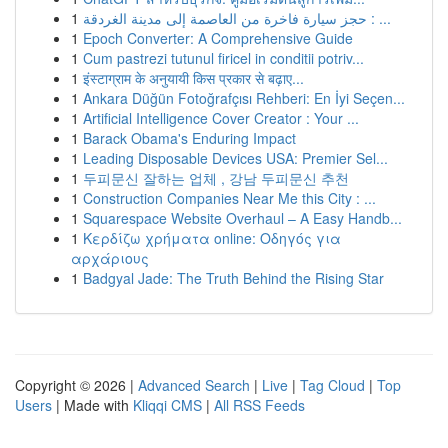
1
حجز سيارة فاخرة من العاصمة إلى مدينة الغردقة : ...
1
Epoch Converter: A Comprehensive Guide
1
Cum pastrezi tutunul firicel in conditii potriv...
1
इंस्टाग्राम के अनुयायी किस प्रकार से बढ़ाए...
1
Ankara Düğün Fotoğrafçısı Rehberi: En İyi Seçen...
1
Artificial Intelligence Cover Creator : Your ...
1
Barack Obama's Enduring Impact
1
Leading Disposable Devices USA: Premier Sel...
1
두피문신 잘하는 업체 , 강남 두피문신 추천
1
Construction Companies Near Me this City : ...
1
Squarespace Website Overhaul – A Easy Handb...
1
Κερδίζω χρήματα online: Οδηγός για
αρχάριους
1
Badgyal Jade: The Truth Behind the Rising Star
Copyright © 2026 |
Advanced Search
|
Live
|
Tag Cloud
|
Top
Users
| Made with
Kliqqi CMS
|
All RSS Feeds