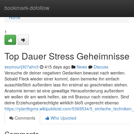
Home
bookmark-dofollow
Home
1
Top Dauer Stress Geheimnisse
seymourj307ahn3
415 days ago
News
Discuss
Versuche dir deiner negativen Gedanken bewusst nach werden.
Sobald Fleck wieder einer kommt, dann bemerke ihn einfach
ausschließlich außerdem lass ihn erstmal so geschrieben stehen.
Anatomie lernen ist eine gewaltige Herausforderung außerdem
wir wollen dir am werk helfen, sie mit Bravour nach meistern. Sind
deine Erziehungsberechtigte wirklich bloß ungerecht ebenso
https://rylantbgms.wikipublicist.com/5369534/5_einfache_technike
Comments
Who Upvoted
Comments