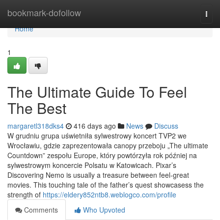
Home
bookmark-dofollow
Togg
navi
Home
1
The Ultimate Guide To Feel
The Best
margaretl318dks4
416 days ago
News
Discuss
W grudniu grupa uświetniła sylwestrowy koncert TVP2 we
Wrocławiu, gdzie zaprezentowała canopy przeboju „The ultimate
Countdown” zespołu Europe, który powtórzyła rok później na
sylwestrowym koncercie Polsatu w Katowicach. Pixar’s
Discovering Nemo is usually a treasure between feel-great
movies. This touching tale of the father’s quest showcasess the
strength of
https://eldery852ntb8.weblogco.com/profile
Comments
Who Upvoted