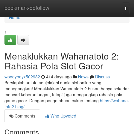
Home
bookmark-dofollow
Togg
navi
Home
1
Menaklukkan Wahanatoto 2:
Rahasia Pola Slot Gacor
woodyooyx502982
414 days ago
News
Discuss
Bersiaplah untuk menjelajahi dunia slot online yang
menegangkan! Menaklukkan Wahanatoto 2 bukan hanya sekadar
mencari keberuntungan, tetapi juga mengungkap rahasia pola
game gacor. Dengan pengetahuan cukup tentang
https://wahana-
toto2.blog/
Comments
Who Upvoted
Comments