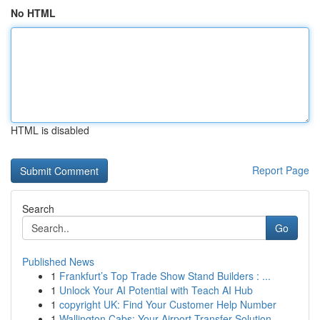
No HTML
HTML is disabled
Report Page
Search
Go
Published News
1
Frankfurt’s Top Trade Show Stand Builders : ...
1
Unlock Your AI Potential with Teach AI Hub
1
copyright UK: Find Your Customer Help Number
1
Wallington Cabs: Your Airport Transfer Solution