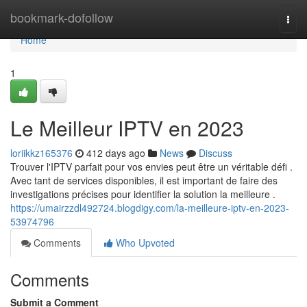
Home
bookmark-dofollow
Togg
navi
Home
1
Le Meilleur IPTV en 2023
loriikkz165376
412 days ago
News
Discuss
Trouver l'IPTV parfait pour vos envies peut être un véritable défi .
Avec tant de services disponibles, il est important de faire des
investigations précises pour identifier la solution la meilleure .
https://umairzzdl492724.blogdigy.com/la-meilleure-iptv-en-2023-
53974796
Comments
Who Upvoted
Comments
Submit a Comment