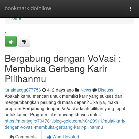
Home
bookmark-dofollow
Togg
navi
Home
1
Bergabung dengan VoVasi :
Membuka Gerbang Karir
Pilihanmu
junaidacgg677756
412 days ago
News
Discuss
Apakah kamu mencari untuk memiliki karir yang sukses dan
mengembangkan peluang di masa depan? Jika iya, maka
program Bergabung dengan VoVasi adalah pilihan yang tepat
untuk kamu. Program ini dirancang khusus untuk
https://montygirx704781.blog-gold.com/46429911/mulai-karir-
dengan-vovasi-membuka-gerbang-karir-pilihanmu
Comments
Who Upvoted