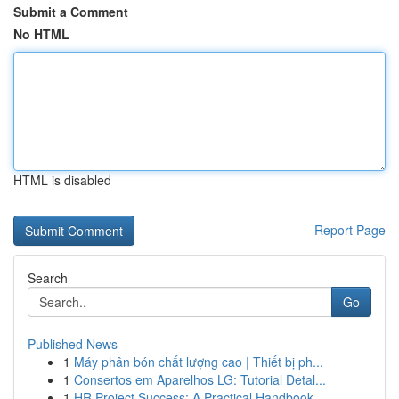
Submit a Comment
No HTML
HTML is disabled
Report Page
Search
Go
Published News
1
Máy phân bón chất lượng cao | Thiết bị ph...
1
Consertos em Aparelhos LG: Tutorial Detal...
1
HR Project Success: A Practical Handbook