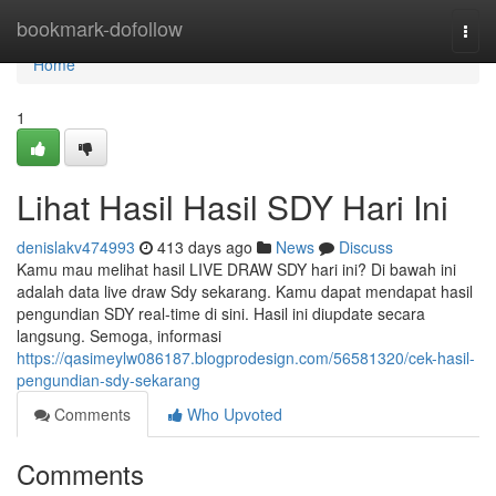
Home
bookmark-dofollow
Togg
navi
Home
1
Lihat Hasil Hasil SDY Hari Ini
denislakv474993
413 days ago
News
Discuss
Kamu mau melihat hasil LIVE DRAW SDY hari ini? Di bawah ini
adalah data live draw Sdy sekarang. Kamu dapat mendapat hasil
pengundian SDY real-time di sini. Hasil ini diupdate secara
langsung. Semoga, informasi
https://qasimeylw086187.blogprodesign.com/56581320/cek-hasil-
pengundian-sdy-sekarang
Comments
Who Upvoted
Comments