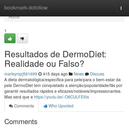
Home
bookmark-dofollow
Togg
navi
Home
1
Resultados de DermoDiet:
Realidade ou Falso?
marleyrqzj561699
415 days ago
News
Discuss
A dieta dermatológica/específica para pele/para o bem-estar da
pele DermoDiet tem conquistado a atenção/popularidade/fãs por
garantir resultados rápidos e eficazes/notáveis/impressionantes.
Mas será que a
https://youtu.be/-O8CULFEI0s
Comments
Who Upvoted
Comments