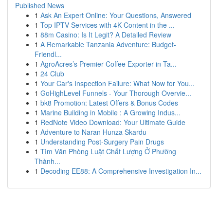
Published News
1
Ask An Expert Online: Your Questions, Answered
1
Top IPTV Services with 4K Content in the ...
1
88m Casino: Is It Legit? A Detailed Review
1
A Remarkable Tanzania Adventure: Budget-
Friendl...
1
AgroAcres’s Premier Coffee Exporter in Ta...
1
24 Club
1
Your Car's Inspection Failure: What Now for You...
1
GoHighLevel Funnels - Your Thorough Overvie...
1
bk8 Promotion: Latest Offers & Bonus Codes
1
Marine Building in Mobile : A Growing Indus...
1
RedNote Video Download: Your Ultimate Guide
1
Adventure to Naran Hunza Skardu
1
Understanding Post-Surgery Pain Drugs
1
Tìm Văn Phòng Luật Chất Lượng Ở Phường
Thành...
1
Decoding EE88: A Comprehensive Investigation In...