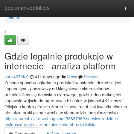
Home
bookmark-dofollow
Togg
navi
Home
1
Gdzie legalnie produkcje w
internecie - analiza platform
carlz497etc0
411 days ago
News
Discuss
Zmiana sposobu oglądania produkcji w ostatniej dekadzie jest
imponująca - począwszy od klasycznych video salonów
przenieśliśmy się do świata cyfrowego, gdzie jedno dotknięcie
zapewnia wejście do ogromnych bibliotek w jakości 4K i lepszej.
Oficjalne kontra pirackie źródła filmów to not just kwestia etyczna,
ale także praktyczna kwestia w standardzie, bezpieczeństwie
https://mariohxjvt.onzeblog.com/35837952/serwisy-rodzinne-
najlepsze-opcje-z-zabezpieczeniami-rodzicielską
Comments
Who Upvoted