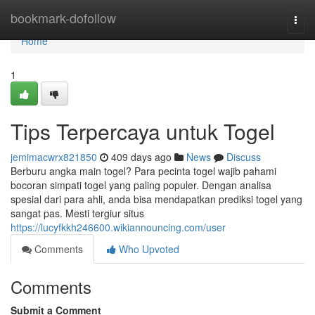
Home
bookmark-dofollow
Togg
navi
Home
1
Tips Terpercaya untuk Togel
jemimacwrx821850
409 days ago
News
Discuss
Berburu angka main togel? Para pecinta togel wajib pahami
bocoran simpati togel yang paling populer. Dengan analisa
spesial dari para ahli, anda bisa mendapatkan prediksi togel yang
sangat pas. Mesti tergiur situs
https://lucyfkkh246600.wikiannouncing.com/user
Comments
Who Upvoted
Comments
Submit a Comment