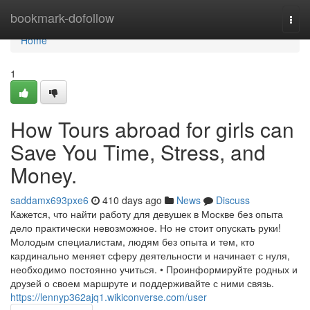
Home
bookmark-dofollow
Togg
navi
Home
1
How Tours abroad for girls can
Save You Time, Stress, and
Money.
saddamx693pxe6
410 days ago
News
Discuss
Кажется, что найти работу для девушек в Москве без опыта
дело практически невозможное. Но не стоит опускать руки!
Молодым специалистам, людям без опыта и тем, кто
кардинально меняет сферу деятельности и начинает с нуля,
необходимо постоянно учиться. • Проинформируйте родных и
друзей о своем маршруте и поддерживайте с ними связь.
https://lennyp362ajq1.wikiconverse.com/user