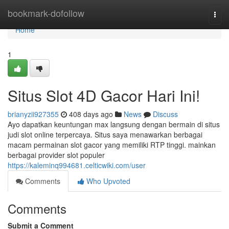
Home
bookmark-dofollow
Togg
navi
Home
1
Situs Slot 4D Gacor Hari Ini!
brianyzii927355
408 days ago
News
Discuss
Ayo dapatkan keuntungan max langsung dengan bermain di situs
judi slot online terpercaya. Situs saya menawarkan berbagai
macam permainan slot gacor yang memiliki RTP tinggi. mainkan
berbagai provider slot populer
https://kaleminq994681.celticwiki.com/user
Comments
Who Upvoted
Comments
Submit a Comment