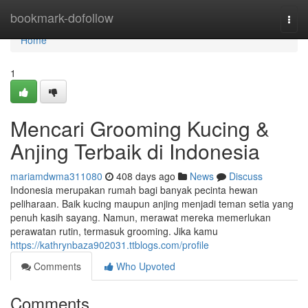
Home
bookmark-dofollow
Togg
navi
Home
1
Mencari Grooming Kucing &
Anjing Terbaik di Indonesia
mariamdwma311080
408 days ago
News
Discuss
Indonesia merupakan rumah bagi banyak pecinta hewan
peliharaan. Baik kucing maupun anjing menjadi teman setia yang
penuh kasih sayang. Namun, merawat mereka memerlukan
perawatan rutin, termasuk grooming. Jika kamu
https://kathrynbaza902031.ttblogs.com/profile
Comments
Who Upvoted
Comments