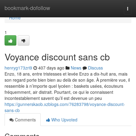
Home
bookmark-dofollow
Togg
navi
Home
1
Voyance discount sans cb
henryg173zri9
407 days ago
News
Discuss
Enzo, 18 ans, entre tristesses et levée Enzo a dix-huit ans, mais
son regard porte bien bien au delà de son âge. À première vue, il
ressemble à n’importe quel lycéen : baskets usées, écouteurs
fréquemment, air distrait. Pourtant, ce qui le connaissent
incontestablement savent qu’il est devenue un peu
https://gunnerskaob.xzblogs.com/76283798/voyance-discount-
sans-cb
Comments
Who Upvoted
Comments