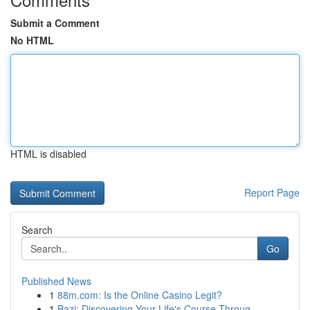
Submit a Comment
No HTML
HTML is disabled
Report Page
Search
Go
Published News
1
88m.com: Is the Online Casino Legit?
1
Bazi: Discovering Your Life's Course Throug...