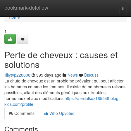
Home
bookmark-dofollow
Togg
navi
Home
1
Perte de cheveux : causes et
solutions
lilliytvp228008
395 days ago
News
Discuss
La chute de cheveux est un problème prévalent qui peut affecter
les hommes comme les femmes. Il existe de nombreuses raisons
possibles, allant des éléments génétiques aux troubles
hormonaux et aux modifications
https://alexialkoz165549.blog-
kids.com/profile
Comments
Who Upvoted
Comments