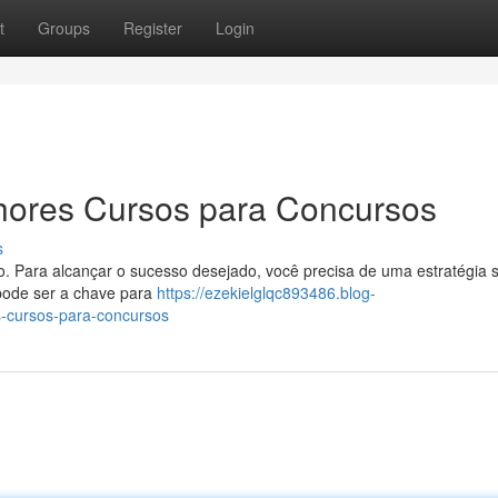
t
Groups
Register
Login
hores Cursos para Concursos
s
 Para alcançar o sucesso desejado, você precisa de uma estratégia s
 pode ser a chave para
https://ezekielglqc893486.blog-
-cursos-para-concursos