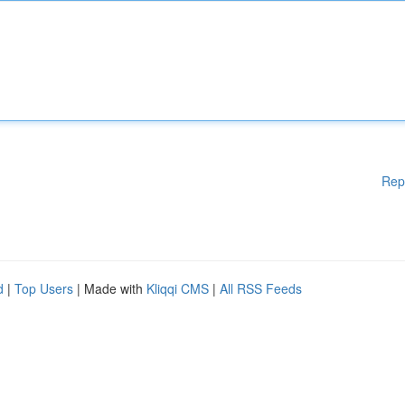
Rep
d
|
Top Users
| Made with
Kliqqi CMS
|
All RSS Feeds