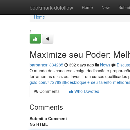
Home
bookmark-dofollow
Home
New
Submi
Home
1
Maximize seu Poder: Mel
barbaraxrji834285
392 days ago
News
Discus
O mundo dos concursos exige dedicação e preparação.
ferramentas eficazes. Investir em cursos qualificados
gold.com/47278988/desbloqueie-seu-talento-melhores
Comments
Who Upvoted
Comments
Submit a Comment
No HTML