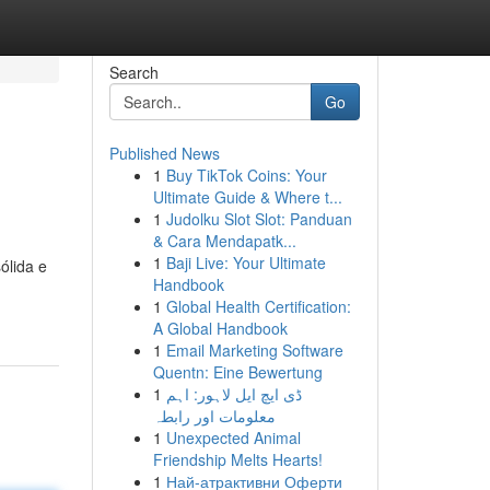
Search
Go
Published News
1
Buy TikTok Coins: Your
Ultimate Guide & Where t...
1
Judolku Slot Slot: Panduan
& Cara Mendapatk...
1
Baji Live: Your Ultimate
ólida e
Handbook
1
Global Health Certification:
A Global Handbook
1
Email Marketing Software
Quentn: Eine Bewertung
1
ڈی ایچ ایل لاہور: اہم
معلومات اور رابطہ
1
Unexpected Animal
Friendship Melts Hearts!
1
Най-атрактивни Оферти