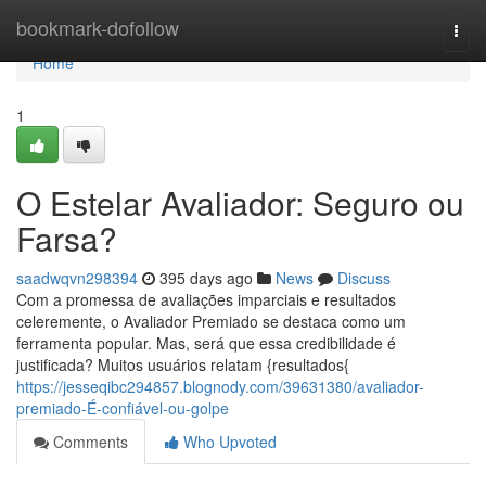
Home
bookmark-dofollow
Togg
navi
Home
1
O Estelar Avaliador: Seguro ou
Farsa?
saadwqvn298394
395 days ago
News
Discuss
Com a promessa de avaliações imparciais e resultados
celeremente, o Avaliador Premiado se destaca como um
ferramenta popular. Mas, será que essa credibilidade é
justificada? Muitos usuários relatam {resultados{
https://jesseqibc294857.blognody.com/39631380/avaliador-
premiado-É-confiável-ou-golpe
Comments
Who Upvoted