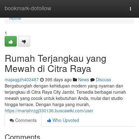
Home
bookmark-dofollow
Togg
navi
Home
1
Rumah Terjangkau yang
Mewah di Citra Raya
majaqgzh402487
395 days ago
News
Discuss
Bergabunglah dengan kehidupan modern yang nyaman dan
terjangkau di Citra Raya City Jambi. Tersedia berbagai rumah
mewah yang cocok untuk kebutuhan Anda, mulai dari studio
hingga terrace. Dengan harga yang murah,
https://mariahrzgj330136.buscawiki.com/user
Comments
Who Upvoted
Comments