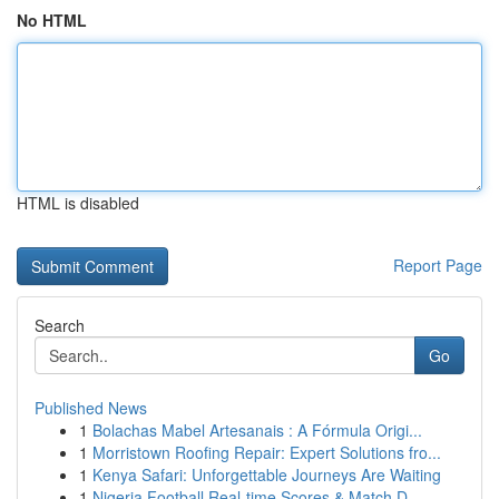
No HTML
HTML is disabled
Report Page
Search
Go
Published News
1
Bolachas Mabel Artesanais : A Fórmula Origi...
1
Morristown Roofing Repair: Expert Solutions fro...
1
Kenya Safari: Unforgettable Journeys Are Waiting
1
Nigeria Football Real-time Scores & Match D...