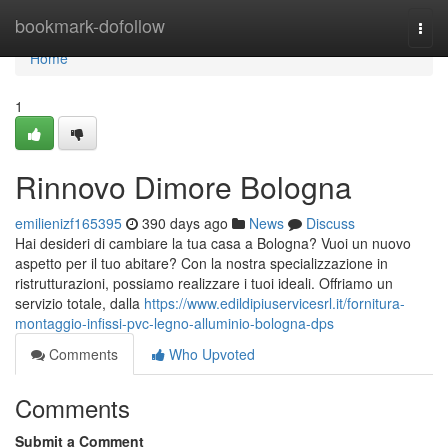
Home
bookmark-dofollow
Togg
navi
Home
1
Rinnovo Dimore Bologna
emilienizf165395
390 days ago
News
Discuss
Hai desideri di cambiare la tua casa a Bologna? Vuoi un nuovo
aspetto per il tuo abitare? Con la nostra specializzazione in
ristrutturazioni, possiamo realizzare i tuoi ideali. Offriamo un
servizio totale, dalla
https://www.edildipiuservicesrl.it/fornitura-
montaggio-infissi-pvc-legno-alluminio-bologna-dps
Comments
Who Upvoted
Comments
Submit a Comment