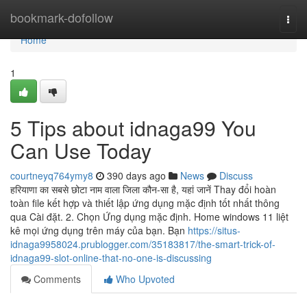
Home
bookmark-dofollow
Togg
navi
Home
1
5 Tips about idnaga99 You
Can Use Today
courtneyq764ymy8
390 days ago
News
Discuss
हरियाणा का सबसे छोटा नाम वाला जिला कौन-सा है, यहां जानें Thay đổi hoàn
toàn file kết hợp và thiết lập ứng dụng mặc định tốt nhất thông
qua Cài đặt. 2. Chọn Ứng dụng mặc định. Home windows 11 liệt
kê mọi ứng dụng trên máy của bạn. Bạn
https://situs-
idnaga9958024.prublogger.com/35183817/the-smart-trick-of-
idnaga99-slot-online-that-no-one-is-discussing
Comments
Who Upvoted