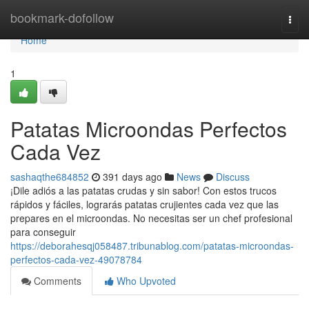
Home
bookmark-dofollow
Togg
navi
Home
1
Patatas Microondas Perfectos
Cada Vez
sashaqthe684852
391 days ago
News
Discuss
¡Dile adiós a las patatas crudas y sin sabor! Con estos trucos
rápidos y fáciles, lograrás patatas crujientes cada vez que las
prepares en el microondas. No necesitas ser un chef profesional
para conseguir
https://deborahesqj058487.tribunablog.com/patatas-microondas-
perfectos-cada-vez-49078784
Comments
Who Upvoted