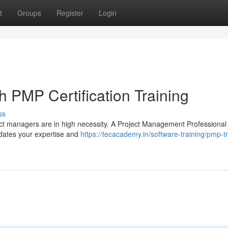
t
Groups
Register
Login
 PMP Certification Training
ss
ect managers are in high necessity. A Project Management Professiona
alidates your expertise and
https://tecacademy.in/software-training/pmp-tr