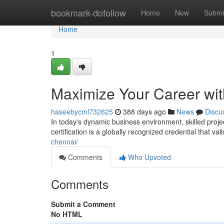
Home
bookmark-dofollow
Home
New
Submi
Home
1
Maximize Your Career with
haseebycml732625
388 days ago
News
Discu
In today's dynamic business environment, skilled proj
certification is a globally recognized credential that v
chennai/
Comments
Who Upvoted
Comments
Submit a Comment
No HTML