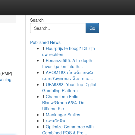
Search
Go
Published News
1
Huurprijs te hoog? Dit zijn
uw rechten
1
Bonanza555: A In-depth
Investigation into th...
1
AROM168 เว็บแท้จ่ายหนัก
l (PMP)
แตกจริงทุกเกม สล็อต บาค...
aining-
1
UFA9888: Your Top Digital
Gambling Platform
1
Chameleon Folie
Blauw/Groen 65%: De
Ultieme Kle...
1
Maninagar Smiles
1
นอนกัดฟัน
1
Optimize Commerce with
Combined POS & Pro...