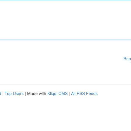
Rep
d
|
Top Users
| Made with
Kliqqi CMS
|
All RSS Feeds