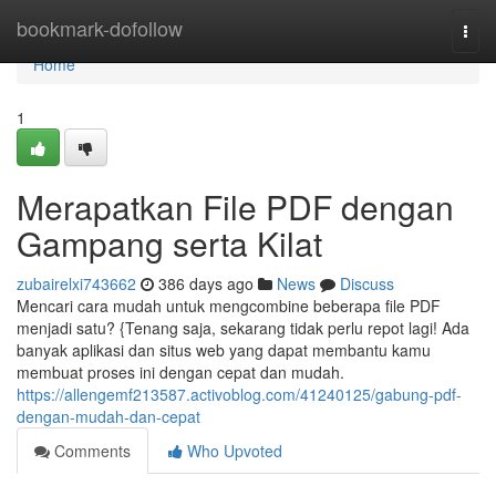
Home
bookmark-dofollow
Togg
navi
Home
1
Merapatkan File PDF dengan
Gampang serta Kilat
zubairelxi743662
386 days ago
News
Discuss
Mencari cara mudah untuk mengcombine beberapa file PDF
menjadi satu? {Tenang saja, sekarang tidak perlu repot lagi! Ada
banyak aplikasi dan situs web yang dapat membantu kamu
membuat proses ini dengan cepat dan mudah.
https://allengemf213587.activoblog.com/41240125/gabung-pdf-
dengan-mudah-dan-cepat
Comments
Who Upvoted