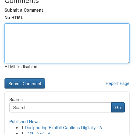
Submit a Comment
No HTML
HTML is disabled
Report Page
Search
Go
Published News
1
Deciphering Explicit Captions Digitally : A ...
1
123b là cái gì