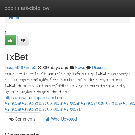
Home
bookmark-dofollow
Home
1
1xBet
joseph9f67mhb2
386 days ago
News
Discuss
বর্তমানে অনলাইন স্পোর্টস বেটিং এবং ক্যাসিনো প্ল্যাটফর্মগুলোর মধ্যে 1xBet অন্যতম জনপ্রিয়
নাম। যারা নতুন করে এই প্ল্যাটফর্মে অংশ নিতে চান বা নিয়মিত খেলে থাকেন, তাদের জন্য
1xBet প্রোমো কোড একটি গুরুত্বপূর্ণ উপাদান। এটি ব্যবহার করে আপনি বাড়তি বোনাস,
ফ্রি বেট বা অন্যান্য বিশেষ সুবিধা পেতে পারেন।
https://newsreeljapan.site/1xbet-
%e0%a6%aa%e0%a7%8d%e0%a6%b0%e0%a7%8b%e0%a6%ae%
%e0%a6%95%e0%a7%8b%e0%a6%a1/
Comments
Who Upvoted
Comments