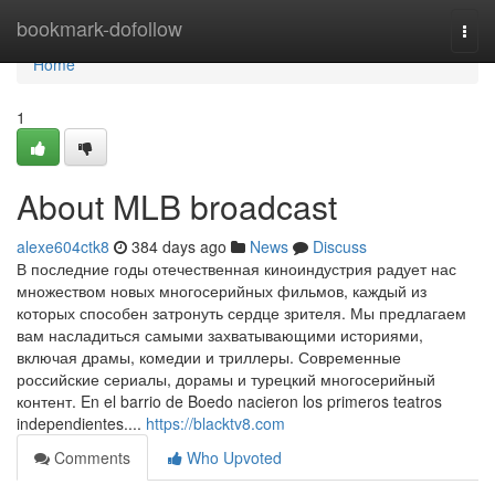
Home
bookmark-dofollow
Togg
navi
Home
1
About MLB broadcast
alexe604ctk8
384 days ago
News
Discuss
В последние годы отечественная киноиндустрия радует нас
множеством новых многосерийных фильмов, каждый из
которых способен затронуть сердце зрителя. Мы предлагаем
вам насладиться самыми захватывающими историями,
включая драмы, комедии и триллеры. Современные
российские сериалы, дорамы и турецкий многосерийный
контент. En el barrio de Boedo nacieron los primeros teatros
independientes....
https://blacktv8.com
Comments
Who Upvoted