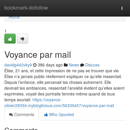
Home
bookmark-dofollow
Togg
navi
Home
1
Voyance par mail
davidg442vky9
386 days ago
News
Discuss
Élise, 21 ans, et cette impression de ne pas se trouver que vie
Élise n’a jamais public réellement expliquer ce qu’elle ressentait.
Depuis l’enfance, elle percevait les choses autrement. Elle
devinait les ambiances, ressentait l'anxiété évident qu’elles soient
exprimées, voyait des portraits fermés même quand de tous
temps souriait.
https://voyance-
olivier28394.mybloglicious.com/56339457/voyance-par-mail
Comments
Who Upvoted
Comments