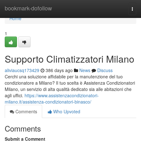
Home
bookmark-dofollow
Togg
navi
Home
1
Supporto Climatizzatori Milano
aliviaucsq173429
386 days ago
News
Discuss
Cerchi una soluzione affidabile per la manutenzione del tuo
condizionatore a Milano? Il tuo scelta è Assistenza Condizionatori
Milano, un servizio di alta qualità dedicato sia alle abitazioni che
agli uffici.
https://www.assistenzacondizionatori-
milano.it/assistenza-condizionatori-binasco/
Comments
Who Upvoted
Comments
Submit a Comment